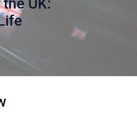
 the UK:
Life
w